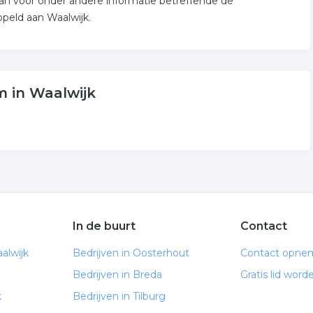
an voor onder andere informatie betreffende de
peld aan Waalwijk.
 in Waalwijk
In de buurt
Contact
alwijk
Bedrijven in Oosterhout
Contact opne
Bedrijven in Breda
Gratis lid word
k
Bedrijven in Tilburg