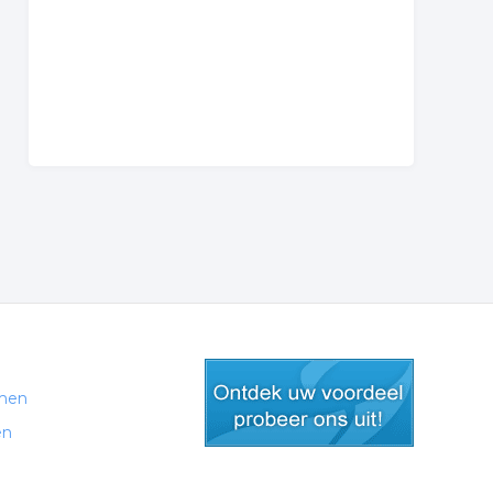
men
en
gratis lid worden