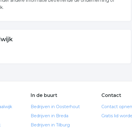
 onder andere informatie betreffende de onderneming of
k.
wijk
In de buurt
Contact
alwijk
Bedrijven in Oosterhout
Contact opne
Bedrijven in Breda
Gratis lid word
k
Bedrijven in Tilburg