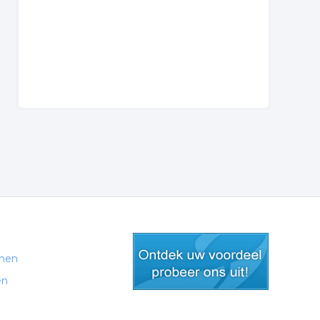
men
en
gratis lid worden